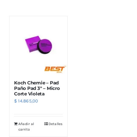
Combos
Mayorista
Koch Chemie – Pad
Paño Pad 3″ – Micro
Corte Violeta
$
14.865,00
Marcas
Añadir al
Detalles
carrito