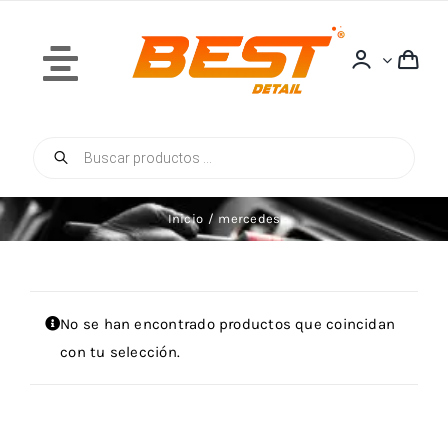
Saltar
al
contenido
Toggle
Navigation
Búsqueda
Inicio
de
productos
Inicio
mercedes
Quiénes Somos
No se han encontrado productos que coincidan
con tu selección.
Tienda