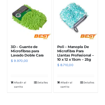
3D – Guante de
Poli – Manopla De
Microfibras para
Microfibra Para
Lavado Doble Cara
Llantas Profesional –
10 x 12 x 15cm – 25g
$
9.970,00
$
8.710,00
Añadir al
Detalles
Añadir al
Detalles
carrito
carrito