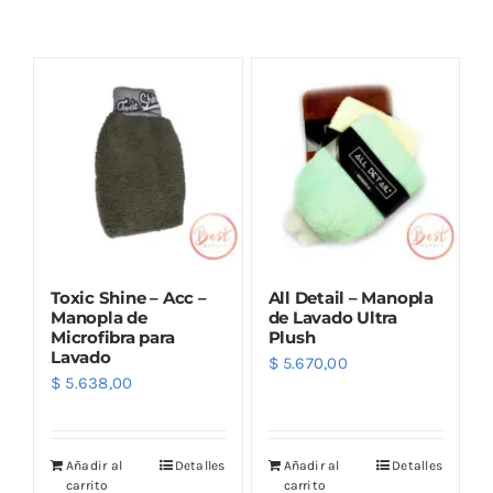
Combos
Mayorista
Toxic Shine – Acc –
All Detail – Manopla
Manopla de
de Lavado Ultra
Microfibra para
Plush
Lavado
$
5.670,00
Marcas
$
5.638,00
Añadir al
Detalles
Añadir al
Detalles
carrito
carrito