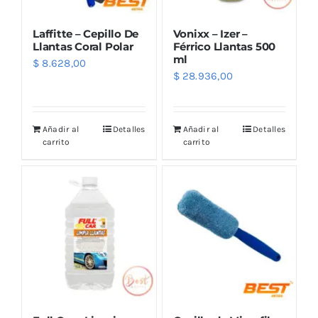
Laffitte – Cepillo De
Vonixx – Izer –
Llantas Coral Polar
Férrico Llantas 500
ml
$
8.628,00
$
28.936,00
Añadir al
Detalles
Añadir al
Detalles
carrito
carrito