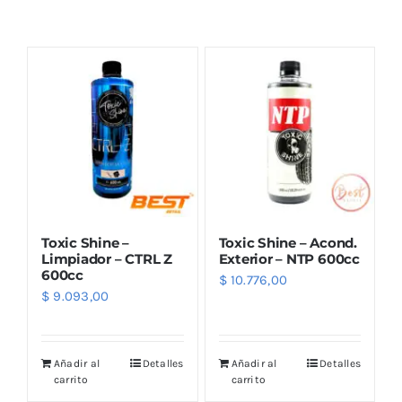
Combos
Mayorista
Toxic Shine –
Toxic Shine – Acond.
Limpiador – CTRL Z
Exterior – NTP 600cc
600cc
$
10.776,00
$
9.093,00
Marcas
Añadir al
Detalles
Añadir al
Detalles
carrito
carrito