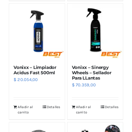
Vonixx – Limpiador
Vonixx – Sinergy
Acidus Fast 500ml
Wheels – Sellador
Para LLantas
$
20.054,00
$
70.359,00
Añadir al
Detalles
Añadir al
Detalles
carrito
carrito