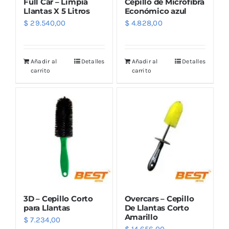
Full Car – Limpia
Cepillo de Microfibra
Llantas X 5 Litros
Económico azul
$
29.540,00
$
4.828,00
Añadir al
Detalles
Añadir al
Detalles
carrito
carrito
3D – Cepillo Corto
Overcars – Cepillo
para Llantas
De Llantas Corto
Amarillo
$
7.234,00