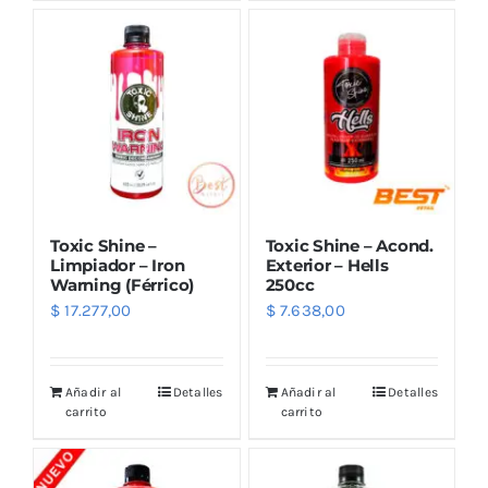
Outlet
Noticias
Toxic Shine –
Toxic Shine – Acond.
Limpiador – Iron
Exterior – Hells
Warning (Férrico)
250cc
$
17.277,00
$
7.638,00
Añadir al
Detalles
Añadir al
Detalles
carrito
carrito