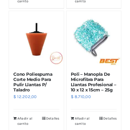
carrito
carrito
Cono Poliespuma
Poli – Manopla De
Corte Medio Para
Microfibra Para
Pulir Llantas P/
Llantas Profesional –
Taladro
10 x 12 x 15cm – 25g
$
12.202,00
$
8.710,00
Añadir al
Detalles
Añadir al
Detalles
carrito
carrito