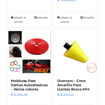
$
14.656,00
Añadir al
Detalles
Añadir al
Detalles
carrito
carrito
Molduras Para
Overcars – Cono
llantas Autoahesivas
Amarillo Para
– Varios colores
Llantas Rosca M14
$
6.245,00
$
8.331,00