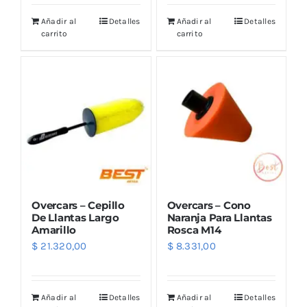
Añadir al
Detalles
Añadir al
Detalles
carrito
carrito
Overcars – Cepillo
Overcars – Cono
De Llantas Largo
Naranja Para Llantas
Amarillo
Rosca M14
$
21.320,00
$
8.331,00
Añadir al
Detalles
Añadir al
Detalles