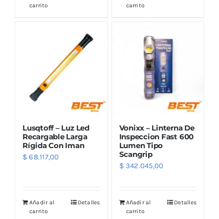
Outlet
carrito
carrito
Noticias
Lusqtoff – Luz Led
Vonixx – Linterna De
Recargable Larga
Inspeccion Fast 600
Rígida Con Iman
Lumen Tipo
Scangrip
$
68.117,00
$
342.045,00
Añadir al
Detalles
Añadir al
Detalles
carrito
carrito