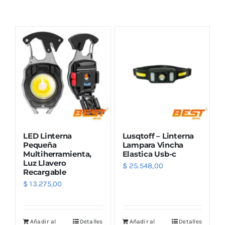
Combos
Mayorista
LED Linterna
Lusqtoff – Linterna
Pequeña
Lampara Vincha
Multiherramienta,
Elastica Usb-c
Luz Llavero
$
25.548,00
Marcas
Recargable
$
13.275,00
Añadir al
Detalles
Añadir al
Detalles