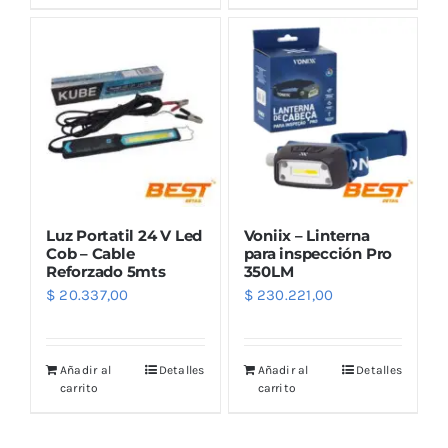
Luz Portatil 24 V Led
Voniix – Linterna
Cob – Cable
para inspección Pro
Reforzado 5mts
350LM
$
20.337,00
$
230.221,00
Añadir al
Detalles
Añadir al
Detalles
carrito
carrito