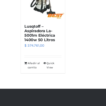
Limpiadores
Limpi
Rupes
Von
Limpi
Microf
Lusqtoff –
Thunder Trim
Wor
Abrill
Aspiradora La-
5001m Eléctrica
1400w 50 Litros
soft99
San
$
374.761,00
Razux
Añadir al
Quick
carrito
View