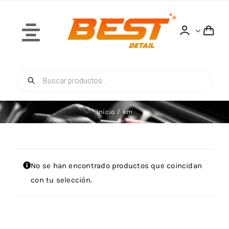
Saltar
al
contenido
Toggle
Navigation
Búsqueda
Inicio
de
productos
Inicio
km
Quiénes Somos
No se han encontrado productos que coincidan
con tu selección.
Tienda