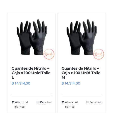
Combos
Mayorista
Guantes de Nitrilo –
Guantes de Nitrilo –
Caja x 100 Unid Talle
Caja x 100 Unid Talle
L
M
$
14.314,00
$
14.314,00
Marcas
Añadir al
Detalles
Añadir al
Detalles
carrito
carrito