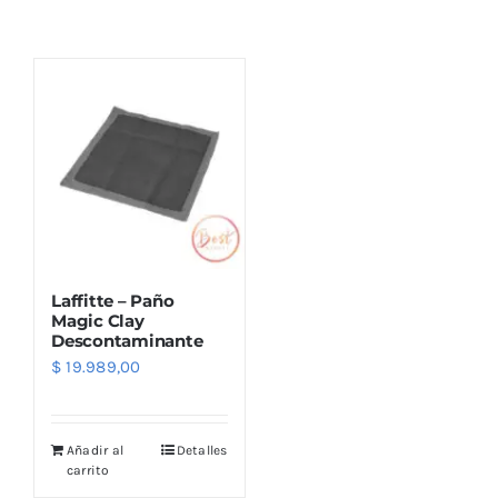
Combos
Mayorista
Laffitte – Paño
Magic Clay
Descontaminante
$
19.989,00
Marcas
Añadir al
Detalles
carrito