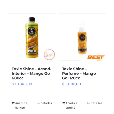
Combos
Mayorista
Toxic Shine – Acond.
Toxic Shine –
Interior – Mango Go
Perfume – Mango
600cc
Go! 120cc
$
10.366,00
$
5.092,00
Marcas
Añadir al
Detalles
Añadir al
Detalles
carrito
carrito