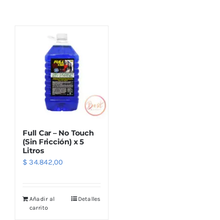
Combos
Mayorista
Full Car – No Touch
(Sin Fricción) x 5
Litros
$
34.842,00
Marcas
Añadir al
Detalles
carrito