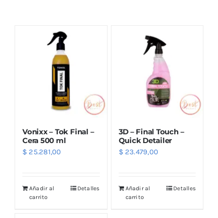
Combos
Mayorista
Vonixx – Tok Final –
3D – Final Touch –
Cera 500 ml
Quick Detailer
$
25.281,00
$
23.479,00
Marcas
Añadir al
Detalles
Añadir al
Detalles
carrito
carrito