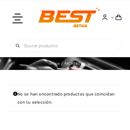
Saltar
al
contenido
Toggle
Navigation
Búsqueda
Inicio
de
productos
Inicio
FACHERO
Quiénes Somos
No se han encontrado productos que coincidan
con tu selección.
Tienda