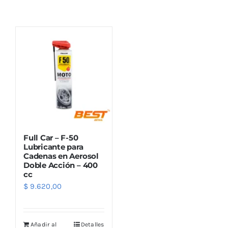
Combos
Mayorista
Full Car – F-50
Lubricante para
Cadenas en Aerosol
Doble Acción – 400
Marcas
cc
$
9.620,00
Añadir al
Detalles