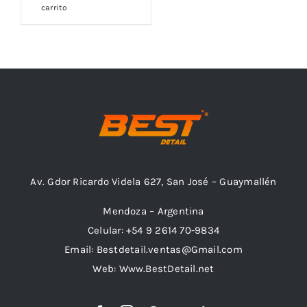
Outlet
carrito
Noticias
Av. Gdor Ricardo Videla 627, San José – Guaymallén
Mendoza – Argentina
Celular: +54 9 2614 70-9834
Email: Bestdetail.ventas@Gmail.com
Web: Www.BestDetail.net