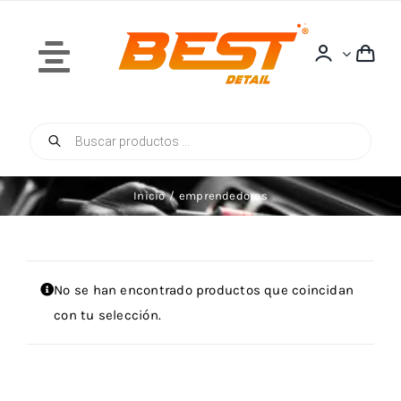
Saltar
al
contenido
Toggle
Navigation
Búsqueda
Inicio
de
productos
Inicio
emprendedores
Quiénes Somos
No se han encontrado productos que coincidan
con tu selección.
Tienda