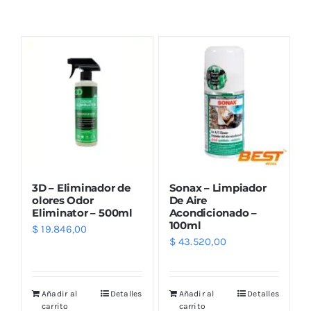
Combos
Mayorista
3D – Eliminador de
Sonax – Limpiador
olores Odor
De Aire
Eliminator – 500ml
Acondicionado –
100ml
$
19.846,00
Marcas
$
43.520,00
Añadir al
Detalles
Añadir al
Detalles
carrito
carrito