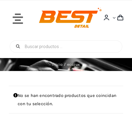
Saltar
al
contenido
Toggle
Navigation
Búsqueda
Inicio
de
productos
Inicio
ecozux
Quiénes Somos
No se han encontrado productos que coincidan
con tu selección.
Tienda