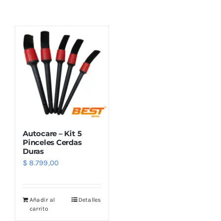
Combos
Mayorista
Autocare – Kit 5
Pinceles Cerdas
Duras
$
8.799,00
Marcas
Añadir al
Detalles
carrito