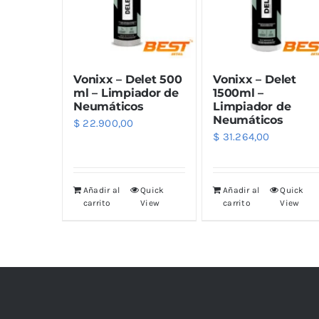
Limpiadores
Limpi
Rupes
Von
Limpi
Microf
Vonixx – Delet 500
Vonixx – Delet
Thunder Trim
Wor
Abrill
ml – Limpiador de
1500ml –
Neumáticos
Limpiador de
Neumáticos
$
22.900,00
soft99
San
$
31.264,00
Razux
Añadir al
Quick
Añadir al
Quick
carrito
View
carrito
View