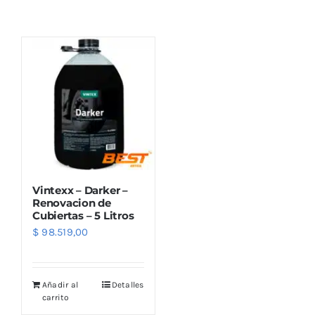
Combos
Mayorista
Vintexx – Darker –
Renovacion de
Cubiertas – 5 Litros
$
98.519,00
Marcas
Añadir al
Detalles
carrito