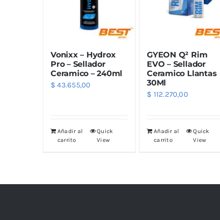
Limpiadores
Limpi
Rupes
Von
Limpi
Microf
Vonixx – Hydrox
GYEON Q² Rim
Thunder Trim
Wor
Abrill
Pro – Sellador
EVO – Sellador
Ceramico – 240ml
Ceramico Llantas
30Ml
$
43.655,00
soft99
San
$
112.270,00
Razux
Añadir al
Quick
Añadir al
Quick
carrito
View
carrito
View