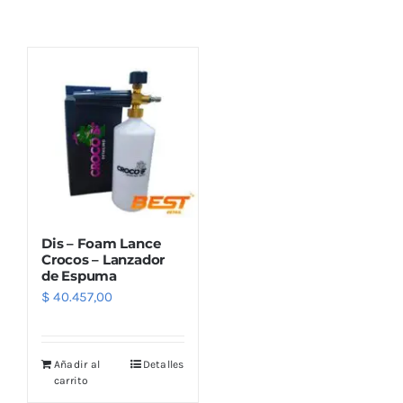
Combos
Mayorista
Dis – Foam Lance
Crocos – Lanzador
de Espuma
$
40.457,00
Marcas
Añadir al
Detalles
carrito