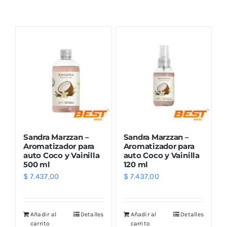
Combos
Mayorista
Sandra Marzzan –
Sandra Marzzan –
Aromatizador para
Aromatizador para
auto Coco y Vainilla
auto Coco y Vainilla
500 ml
120 ml
Marcas
$
7.437,00
$
7.437,00
Añadir al
Detalles
Añadir al
Detalles
carrito
carrito