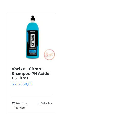
Combos
Mayorista
Vonixx – Citron –
Shampoo PH Acido
1.5 Litros
$
35.359,00
Marcas
Añadir al
Detalles
carrito