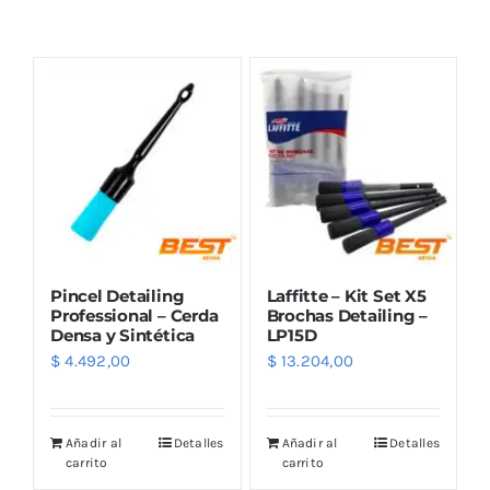
Combos
Mayorista
Pincel Detailing
Laffitte – Kit Set X5
Professional – Cerda
Brochas Detailing –
Densa y Sintética
LP15D
$
4.492,00
$
13.204,00
Marcas
Añadir al
Detalles
Añadir al
Detalles
carrito
carrito