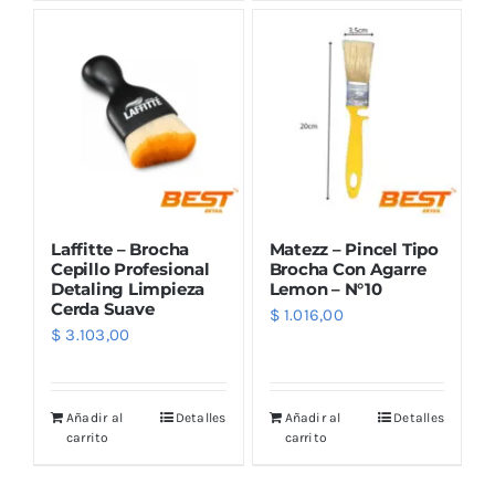
Outlet
Noticias
Laffitte – Brocha
Matezz – Pincel Tipo
Cepillo Profesional
Brocha Con Agarre
Detaling Limpieza
Lemon – N°10
Cerda Suave
$
1.016,00
$
3.103,00
Añadir al
Detalles
Añadir al
Detalles
carrito
carrito