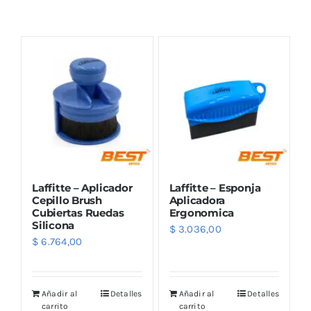
Combos
Mayorista
Laffitte – Aplicador
Laffitte – Esponja
Cepillo Brush
Aplicadora
Cubiertas Ruedas
Ergonomica
Silicona
$
3.036,00
Marcas
$
6.764,00
Añadir al
Detalles
Añadir al
Detalles
carrito
carrito