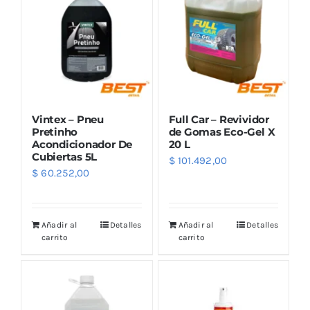
Vintex – Pneu
Full Car – Revividor
Pretinho
de Gomas Eco-Gel X
Acondicionador De
20 L
Cubiertas 5L
$
101.492,00
$
60.252,00
Añadir al
Detalles
Añadir al
Detalles
carrito
carrito