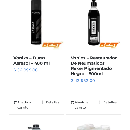
Vonixx – Durax
Vonixx – Restaurador
Aeresol – 400 ml
De Neumaticos
Rexer Pigmentado
$
32.099,00
Negro – 500ml
$
43.933,00
Añadir al
Detalles
Añadir al
Detalles
carrito
carrito