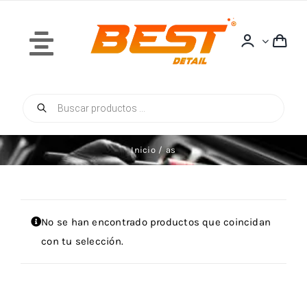
Saltar
al
contenido
Toggle
Navigation
Búsqueda
Inicio
de
productos
Inicio
as
Quiénes Somos
No se han encontrado productos que coincidan
con tu selección.
Tienda