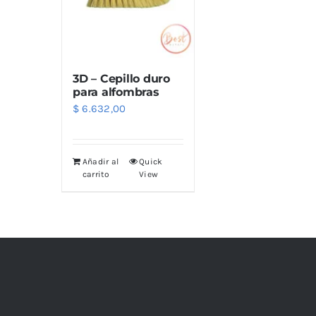
Limpiadores
Limpi
Rupes
Von
Limpi
Microf
3D – Cepillo duro
Thunder Trim
Wor
Abrill
para alfombras
$
6.632,00
soft99
San
Añadir al
Quick
carrito
View
Razux