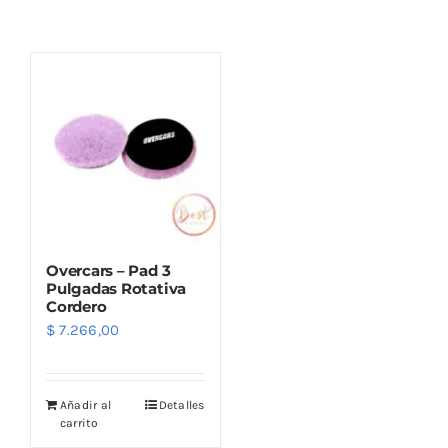
Combos
Mayorista
Overcars – Pad 3
Pulgadas Rotativa
Cordero
$
7.266,00
Marcas
Añadir al
Detalles
carrito