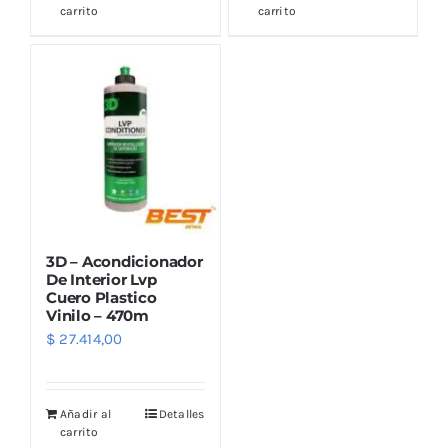
Outlet
carrito
carrito
Noticias
3D – Acondicionador
De Interior Lvp
Cuero Plastico
Vinilo – 470m
$
27.414,00
Añadir al
Detalles
carrito