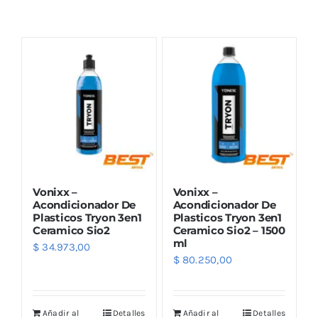
Combos
Mayorista
Vonixx –
Vonixx –
Acondicionador De
Acondicionador De
Plasticos Tryon 3en1
Plasticos Tryon 3en1
Ceramico Sio2
Ceramico Sio2 – 1500
Marcas
ml
$
34.973,00
$
80.250,00
Añadir al
Detalles
Añadir al
Detalles