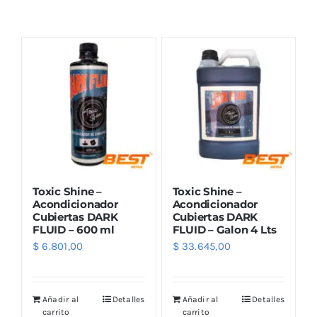
Combos
Mayorista
Toxic Shine –
Toxic Shine –
Acondicionador
Acondicionador
Cubiertas DARK
Cubiertas DARK
FLUID – 600 ml
FLUID – Galon 4 Lts
Marcas
$
6.801,00
$
33.645,00
Añadir al
Detalles
Añadir al
Detalles
carrito
carrito