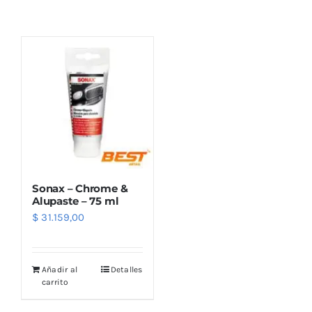
Combos
Mayorista
Sonax – Chrome &
Alupaste – 75 ml
$
31.159,00
Marcas
Añadir al
Detalles
carrito