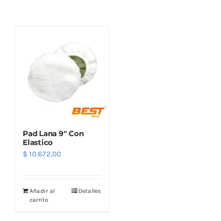
Combos
Mayorista
Pad Lana 9″ Con
Elastico
$
10.672,00
Marcas
Añadir al
Detalles
carrito