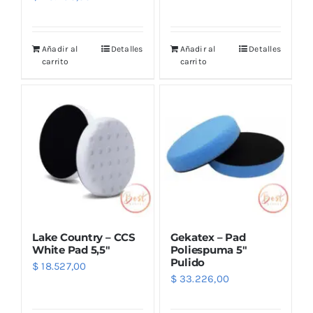
precio
precio
original
actual
Añadir al
Detalles
Añadir al
Detalles
era:
es:
carrito
carrito
$ 51.460,00.
$ 29.290,00.
Lake Country – CCS
Gekatex – Pad
White Pad 5,5″
Poliespuma 5″
Pulido
$
18.527,00
$
33.226,00