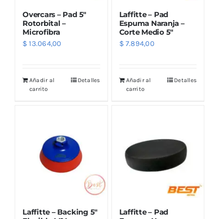
Overcars – Pad 5″
Laffitte – Pad
Rotorbital –
Espuma Naranja –
Microfibra
Corte Medio 5″
$
13.064,00
$
7.894,00
Añadir al
Detalles
Añadir al
Detalles
carrito
carrito
Laffitte – Backing 5″
Laffitte – Pad