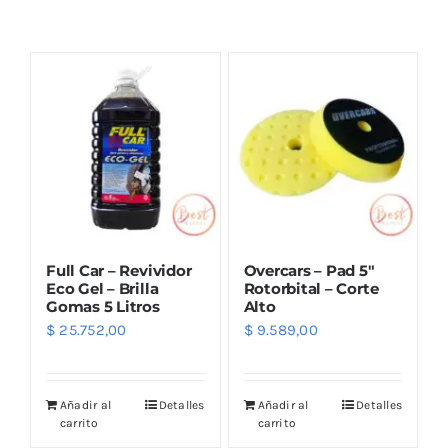
Combos
Mayorista
Full Car – Revividor
Overcars – Pad 5″
Eco Gel – Brilla
Rotorbital – Corte
Gomas 5 Litros
Alto
$
25.752,00
$
9.589,00
Marcas
Añadir al
Detalles
Añadir al
Detalles
carrito
carrito