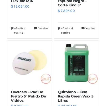
Flexible M14
Espuma Negro –
Corte Fino 5″
$
16.054,00
$
7.894,00
Añadir al
Detalles
Añadir al
Detalles
carrito
carrito
Overcars – Pad De
Quirofano – Cera
Fieltro 5″ Pulido De
Rápida Green Wax 5
Vidrios
Litros