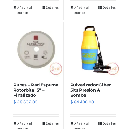
Añadir al
Detalles
Añadir al
Detalles
carrito
carrito
Rupes – Pad Espuma
Pulverizador Giber
Rotorbital 5″ –
5lts Presión A
Finalizado
Bomba
$
28.632,00
$
84.480,00
Añadir al
Detalles
Añadir al
Detalles
carrito
carrito