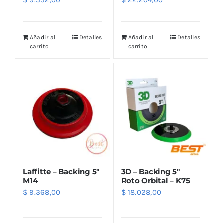
$
9.332,00
$
22.204,00
Añadir al
Detalles
Añadir al
Detalles
carrito
carrito
Laffitte – Backing 5″
3D – Backing 5″
M14
Roto Orbital – K75
$
9.368,00
$
18.028,00