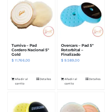
Turniva – Pad
Overcars – Pad 5″
Cordero Nacional 5″
Rotorbital –
Gold
Finalizado
$
11.766,00
$
9.589,00
Añadir al
Detalles
Añadir al
Detalles
carrito
carrito