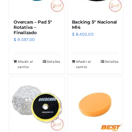
Overcars – Pad 5″
Backing 5″ Nacional
Rotativa –
M14
Finalizado
$
8.402,00
$
9.597,00
Añadir al
Detalles
Añadir al
Detalles
carrito
carrito