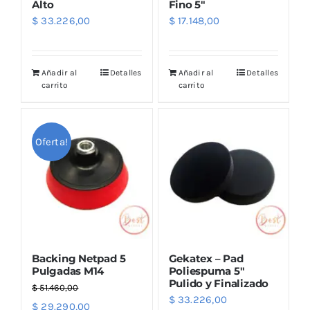
Alto
Fino 5″
$
33.226,00
$
17.148,00
Añadir al
Detalles
Añadir al
Detalles
carrito
carrito
Oferta!
Backing Netpad 5
Gekatex – Pad
Pulgadas M14
Poliespuma 5″
Pulido y Finalizado
$
51.460,00
$
33.226,00
El
El
$
29.290,00