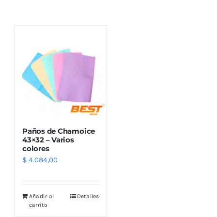
Combos
Mayorista
Paños de Chamoice
43×32 – Varios
colores
$
4.084,00
Marcas
Añadir al
Detalles
carrito