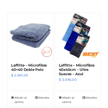
Combos
Mayorista
Laffitte – Microfibra
Laffitte – Microfibra
40×40 Doble Pelo
40x40cm – Ultra
Suaves – Azul
$
2.841,00
$
3.046,00
Marcas
Añadir al
Detalles
Añadir al
Detalles
carrito
carrito