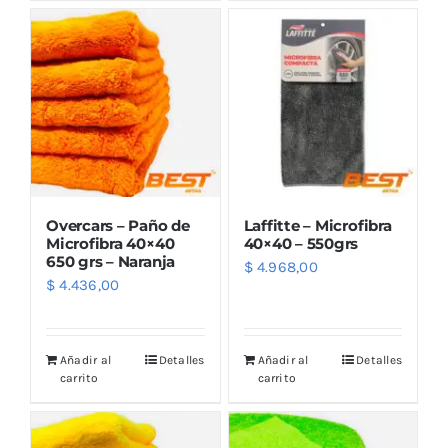
Outlet
Noticias
Overcars – Paño de
Laffitte – Microfibra
Microfibra 40×40
40×40 – 550grs
650 grs – Naranja
$
4.968,00
$
4.436,00
Añadir al
Detalles
Añadir al
Detalles
carrito
carrito