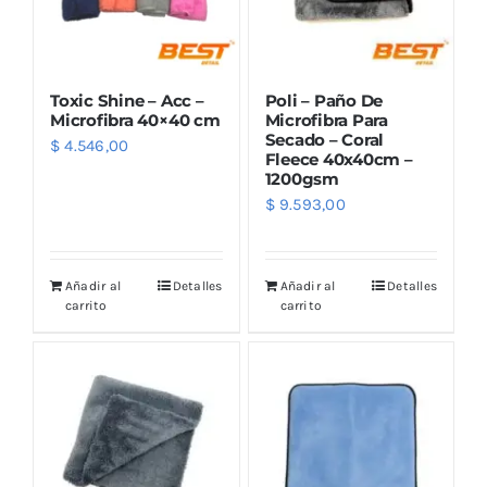
Toxic Shine – Acc –
Poli – Paño De
Microfibra 40×40 cm
Microfibra Para
Secado – Coral
$
4.546,00
Fleece 40x40cm –
1200gsm
$
9.593,00
Añadir al
Detalles
Añadir al
Detalles
carrito
carrito