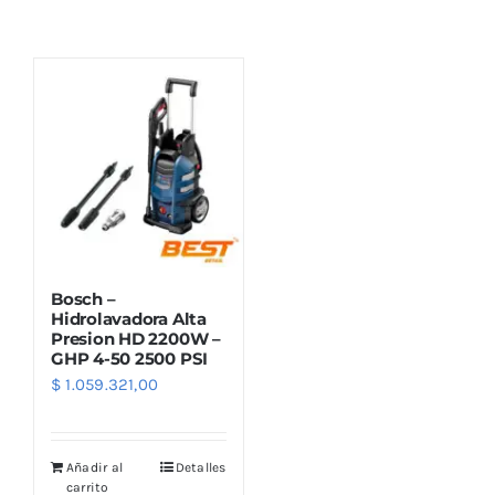
Combos
Mayorista
Bosch –
Hidrolavadora Alta
Presion HD 2200W –
GHP 4-50 2500 PSI
Marcas
$
1.059.321,00
Añadir al
Detalles
carrito