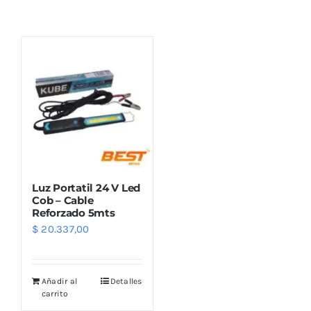
Combos
Mayorista
Luz Portatil 24 V Led
Cob – Cable
Reforzado 5mts
$
20.337,00
Marcas
Añadir al
Detalles
carrito