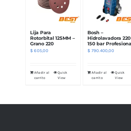
Limpiadores
Limpi
Rupes
Von
Limpi
Microf
Lija Para
Bosh –
Thunder Trim
Wor
Abrill
Rotorbital 125MM –
Hidrolavadora 220
Grano 220
150 bar Profesiona
$
605,00
$
790.400,00
soft99
San
Razux
Añadir al
Quick
Añadir al
Quick
carrito
View
carrito
View