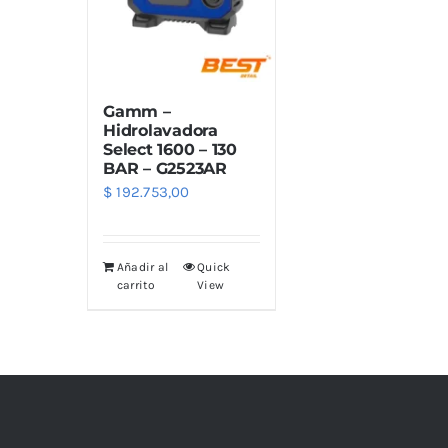
Limpiadores
Limpi
Rupes
Von
Limpi
Microf
Gamm –
Thunder Trim
Wor
Abrill
Hidrolavadora
Select 1600 – 130
BAR – G2523AR
soft99
San
$
192.753,00
Razux
Añadir al
Quick
carrito
View