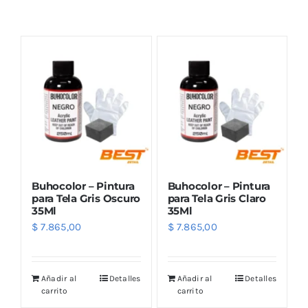
Combos
Mayorista
Buhocolor – Pintura
Buhocolor – Pintura
para Tela Gris Oscuro
para Tela Gris Claro
35Ml
35Ml
$
7.865,00
$
7.865,00
Marcas
Añadir al
Detalles
Añadir al
Detalles
carrito
carrito